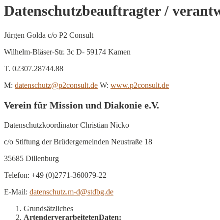
Datenschutzbeauftragter / verantwo
Jürgen Golda c/o P2 Consult
Wilhelm-Bläser-Str. 3c D- 59174 Kamen
T. 02307.28744.88
M:
datenschutz@p2consult.de
W:
www.p2consult.de
Verein für Mission und Diakonie e.V.
Datenschutzkoordinator Christian Nicko
c/o Stiftung der Brüdergemeinden Neustraße 18
35685 Dillenburg
Telefon: +49 (0)2771-360079-22
E-Mail:
datenschutz.m-d@stdbg.de
Grundsätzliches
Arten
der
verarbeiteten
Daten: