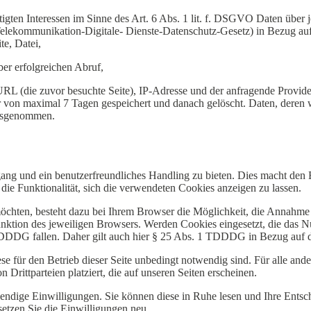
igten Interessen im Sinne des Art. 6 Abs. 1 lit. f. DSGVO Daten über j
elekommunikation-Digitale- Dienste-Datenschutz-Gesetz) in Bezug auf
e, Datei,
er erfolgreichen Abruf,
URL (die zuvor besuchte Seite), IP-Adresse und der anfragende Provide
von maximal 7 Tagen gespeichert und danach gelöscht. Daten, deren w
ausgenommen.
g und ein benutzerfreundliches Handling zu bieten. Dies macht den Ei
 die Funktionalität, sich die verwendeten Cookies anzeigen zu lassen.
möchten, besteht dazu bei Ihrem Browser die Möglichkeit, die Annahm
-Funktion des jeweiligen Browsers. Werden Cookies eingesetzt, die das
 TDDDG fallen. Daher gilt auch hier § 25 Abs. 1 TDDDG in Bezug au
e für den Betrieb dieser Seite unbedingt notwendig sind. Für alle and
rittparteien platziert, die auf unseren Seiten erscheinen.
dige Einwilligungen. Sie können diese in Ruhe lesen und Ihre Entsche
etzen Sie die Einwilligungen neu.