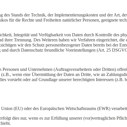
 des Stands der Technik, der Implementierungskosten und der Art, d
isikos für die Rechte und Freiheiten natürlicher Personen, geeignete 
keit, Integrität und Verfügbarkeit von Daten durch Kontrolle des phy
 und ihrer Trennung. Des Weiteren haben wir Verfahren eingerichtet, 
ksichtigen wir den Schutz personenbezogener Daten bereits bei der E
g und durch Datenschutz freundliche Voreinstellungen (Art. 25 DSGVO
ersonen und Unternehmen (Auftragsverarbeitern oder Dritten) offenbar
s (z.B., wenn eine Übermittlung der Daten an Dritte, wie an Zahlungsdie
ng dies vorsieht oder auf Grundlage unserer berechtigten Interessen (z.B
hen Union (EU) oder des Europäischen Wirtschaftsraums (EWR) verarbei
folgt dies nur, wenn es zur Erfüllung unserer (vor)vertraglichen Pflich
hieht.