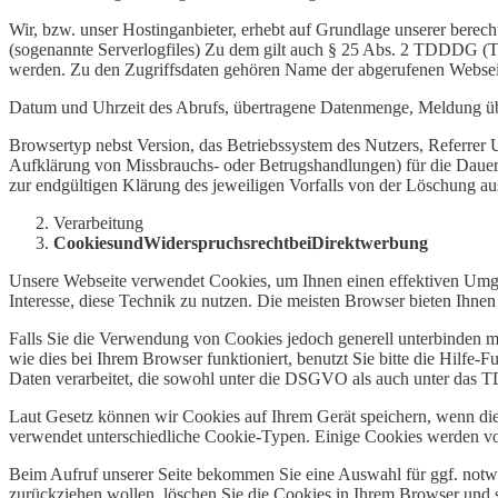
Wir, bzw. unser Hostinganbieter, erhebt auf Grundlage unserer berecht
(sogenannte Serverlogfiles) Zu dem gilt auch § 25 Abs. 2 TDDDG (T
werden. Zu den Zugriffsdaten gehören Name der abgerufenen Webseit
Datum und Uhrzeit des Abrufs, übertragene Datenmenge, Meldung üb
Browsertyp nebst Version, das Betriebssystem des Nutzers, Referrer 
Aufklärung von Missbrauchs- oder Betrugshandlungen) für die Dauer 
zur endgültigen Klärung des jeweiligen Vorfalls von der Löschung 
Verarbeitung
Cookies
und
Widerspruchsrecht
bei
Direktwerbung
Unsere Webseite verwendet Cookies, um Ihnen einen effektiven Umgan
Interesse, diese Technik zu nutzen. Die meisten Browser bieten Ihnen
Falls Sie die Verwendung von Cookies jedoch generell unterbinden 
wie dies bei Ihrem Browser funktioniert, benutzt Sie bitte die Hilfe
Daten verarbeitet, die sowohl unter die DSGVO als auch unter das
Laut Gesetz können wir Cookies auf Ihrem Gerät speichern, wenn dies
verwendet unterschiedliche Cookie-Typen. Einige Cookies werden von D
Beim Aufruf unserer Seite bekommen Sie eine Auswahl für ggf. notwen
zurückziehen wollen, löschen Sie die Cookies in Ihrem Browser und s