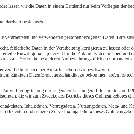
en oder lassen wir die Daten in einem Drittland nur beim Vorliegen der
tandardvertragsklauseln.
ie verarbeiteten und verwendeten personenbezogenen Daten. Bitte stelle
ht, fehlerhafte Daten in der Verarbeitung korrigieren zu lassen oder 
 erteilte Einwilligungen jederzeit für die Zukunft widersprechen und 
 zu lassen. Sofern keine anderen Aufbewahrungspflichten vorhanden s
tenverarbeitung bei einer Aufsichtsbehörde zu beschweren.
einem gängigen Datenformat ausgehändigt zu bekommen, sofern es techn
urverfügungstellung der folgenden Leistungen: Infrastruktur- und Pla
istungen, die wir zum Zwecke des Betriebs dieses Onlineangebotes ein
 Kontaktdaten, Inhaltsdaten, Vertragsdaten, Nutzungsdaten, Meta- und
ner effizienten und sicheren Zurverfügungstellung dieses Onlineangebo