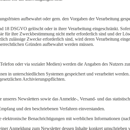
ngsfristen aufbewahrt oder gem. den Vorgaben der Verarbeitung gespe
nd 18 DSGVO gelöscht oder in ihrer Verarbeitung eingeschränkt. Sofer
 sie für ihre Zweckbestimmung nicht mehr erforderlich sind und der L
zlich zulässige Zwecke erforderlich sind, wird deren Verarbeitung eing
steuerrechtlichen Gründen aufbewahrt werden müssen.
 Telefon oder via sozialer Medien) werden die Angaben des Nutzers z
en in unterschiedlichen Systemen gespeichert und verarbeitet werden. W
 gesetzlichen Archivierungspflichten.
e unseres Newsletters sowie das Anmelde-, Versand- und das statistis
 Empfang und den beschriebenen Verfahren einverstanden.
re elektronische Benachrichtigungen mit werblichen Informationen (nac
einer Anmeldung zum Newsletter dessen Inhalte konkret umschrieben we